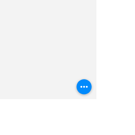
ENDEREÇO
Av. Ayrão 664- Pres. Vargas, Manaus
- AM,
69025-010